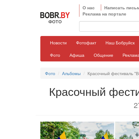
О нас
Написать пись
Реклама на портале
ФОТО
Новости
Фотофакт
Наш Бобруйск
Фото
Афиша
Общение
Реклама
Фото
Альбомы
Красочный фестиваль "В
Красочный фести
2