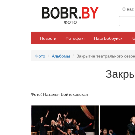
О нас
ФОТО
Новости
Фотофакт
Наш Бобруйск
К
Фото
Альбомы
Закрытие театрального сезо
Закры
Фото: Наталья Войтеховская