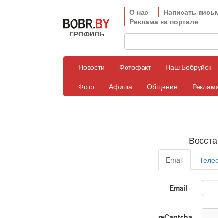
О нас
Написать пись
Реклама на портале
ПРОФИЛЬ
Новости
Фотофакт
Наш Бобруйск
Фото
Афиша
Общение
Реклама
Восста
Email
Теле
Email
reCaptcha